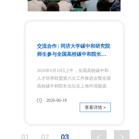
交流合作 | 同济大学碳中和研究院
师生参与全国高校碳中和院长论
坛
2026年6月10日上午，全国高校碳中和
人才培养联盟第六次工作推进会暨全国
高校碳中和院长论坛在上海环境能源交
易所成功举办。本次会议以“区域协同
2026-06-18
与国际竞合背景下的教育科技人才一体
查看详情 >
化发展：高校碳中和人才培养的使命与
行动”为主题，来自政府部门、行业龙
头企业及全国22所联盟高校专家学者齐
聚一堂，共商双碳人才培养大计，共绘
01
02
03