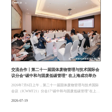
理冯世进致辞，他向与会嘉宾介绍了同济大学学科调整方
向与前沿科研成果，进一步指出碳中和研究院作为学校新
建的学科交叉研究机构，是同济大学服务国家及地方双碳
战略的平台，研究院努力探索教育科技人才一体化改革的
建设及运行模式，积极为国家及社会输送“双碳”技术及高
层次人才。接着，无锡市市政集团党委书记、董事局主席
赵民进行致辞。他表示，无锡市政集团与同济大学已建立
了长期稳定的合作关系，并取得了系列研究成果，希望同
济大学碳中和研究院进一步发挥相关学科优势，为无锡“双
碳”事业发展提供技术支持和人才支撑。在会议的报告阶
段，同济大学环境科学与工程学院蔡辰副教授介绍了碳中
交流合作丨第二十一届固体废物管理与技术国际会
和研究院的发展情况，并重点汇报了气候变化与区域碳中
议分会“碳中和与固废低碳管理” 在上海成功举办
和、行业碳中和、碳中和技术和碳中和政策与管理等方面
研究成果。同济大学汽车与能源学院秦
2026年7月6日上午，第二十一届固体废物管理与技术国际
会议（ICWMT21）分会17“碳中和与固废低碳管理”在上海
虹桥绿地铂瑞酒店成功举办。本次分会由同济大学碳中和
2026-07-19
研究院副院长郭茹教授担任分会主席，上海交通大学楼紫
阳教授担任联合主席，来自高校、科研院所、政府部门和