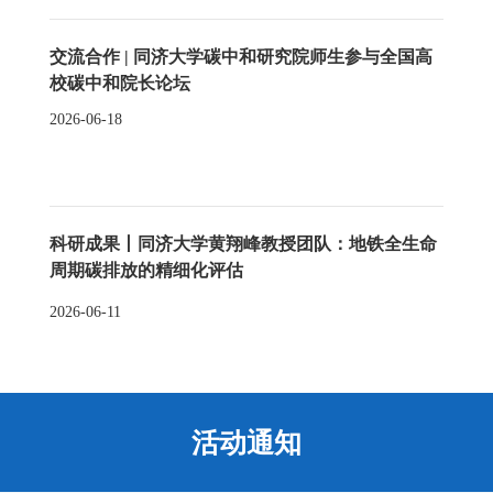
企业的专家学者齐聚一堂，围绕“双碳”目标下固体废物低
碳管理的理论前沿、政策机制、技术路径、标准体系与产
交流合作 | 同济大学碳中和研究院师生参与全国高
业实践展开交流。本次分会以“碳中和与固废低碳管理国际
校碳中和院长论坛
协同创新共同体”联合倡议发布为重要成果，立足我国“双
碳”目标纵深推进和“十五五”谋篇布局关键节点，由同济大
2026-06-18
学碳中和研究院、上海交通大学中英国际低碳学院和巴塞
尔公约亚太区域中心等机构共同发起，面向全球固废治理
与减污降碳协同需求，倡导以学科交叉、人才培养、数智
实训、技术攻关、标准引领、国际合作和公民行动为支
科研成果丨同济大学黄翔峰教授团队：地铁全生命
撑，共建开放共享、协同创新的固废低碳管理共同体。 图
周期碳排放的精细化评估
1 分会17“碳中和与固废低碳管理”会议现场专题演讲环
节，复旦大学经济学院李志青教授、
2026-06-11
活动通知